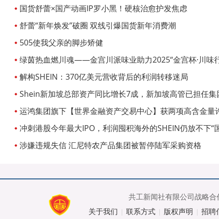
国货舒蕾×国产动画IP罗小黑！硬核治愈护发焦虑
舒蕾“新年焕发”破圈 双线引爆国货新年消费潮
505使我父亲的脚步矫健
绿茵热血燃川魂——金宫川派味业助力2025“金宫杯·川味
开局
解构SHEIN：370亿美元营收背后的利润转移迷局
Shein新加坡总部资产同比增长7成，新加坡高管已担任集
运鸿集团旗下【世界金融资产交易中心】获两项高含金量
冲刺港股今年最大IPO，利润囤积海外的SHEIN仍放不下“
涉嫌违规失信 汇尼特农产品集团被暂停陆军采购资格
共工新闻社有限公司战略合作
关于我们
联系方式
版权声明
招聘
|
|
|