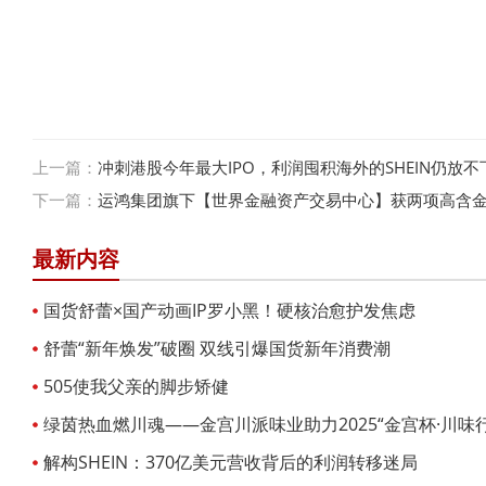
上一篇：
冲刺港股今年最大IPO，利润囤积海外的SHEIN仍放不
下一篇：
运鸿集团旗下【世界金融资产交易中心】获两项高含
最新内容
国货舒蕾×国产动画IP罗小黑！硬核治愈护发焦虑
舒蕾“新年焕发”破圈 双线引爆国货新年消费潮
505使我父亲的脚步矫健
绿茵热血燃川魂——金宫川派味业助力2025“金宫杯·川味
开局
解构SHEIN：370亿美元营收背后的利润转移迷局