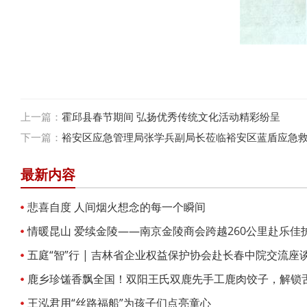
上一篇：
霍邱县春节期间 弘扬优秀传统文化活动精彩纷呈
下一篇：
裕安区应急管理局张学兵副局长莅临裕安区蓝盾应急
最新内容
悲喜自度 人间烟火想念的每一个瞬间
情暖昆山 爱续金陵——南京金陵商会跨越260公里赴乐佳
问
五庭“智”行 | 吉林省企业权益保护协会赴长春中院交流座
鹿乡珍馐香飘全国！双阳王氏双鹿先手工鹿肉饺子，解锁
王泓君用“丝路福船”为孩子们点亮童心