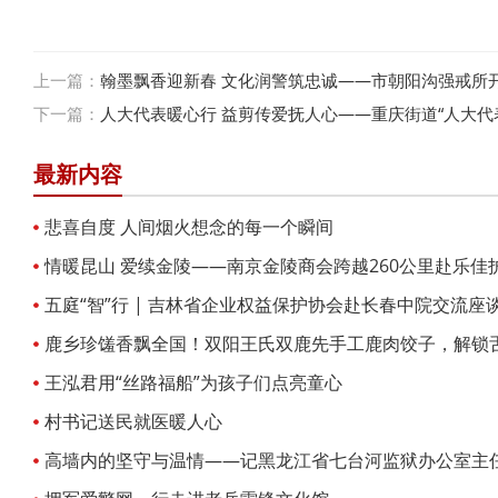
上一篇：
翰墨飘香迎新春 文化润警筑忠诚——市朝阳沟强戒所开
下一篇：
人大代表暖心行 益剪传爱抚人心——重庆街道“人大代
最新内容
悲喜自度 人间烟火想念的每一个瞬间
情暖昆山 爱续金陵——南京金陵商会跨越260公里赴乐佳
问
五庭“智”行 | 吉林省企业权益保护协会赴长春中院交流座
鹿乡珍馐香飘全国！双阳王氏双鹿先手工鹿肉饺子，解锁
王泓君用“丝路福船”为孩子们点亮童心
村书记送民就医暖人心
高墙内的坚守与温情——记黑龙江省七台河监狱办公室主